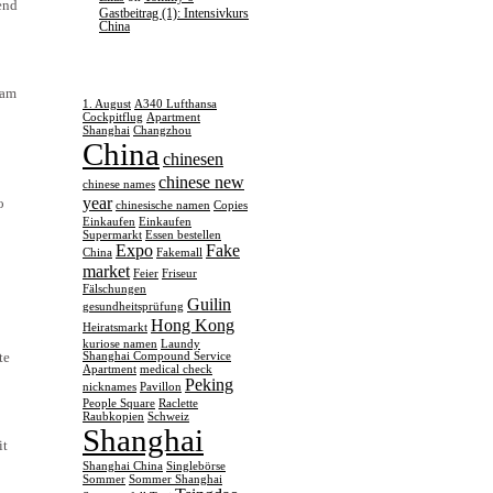
hend
Gastbeitrag (1): Intensivkurs
China
TAGS
 am
1. August
A340 Lufthansa
Cockpitflug
Apartment
Shanghai
Changzhou
China
chinesen
chinese new
chinese names
year
o
chinesische namen
Copies
Einkaufen
Einkaufen
Supermarkt
Essen bestellen
Expo
Fake
China
Fakemall
market
Feier
Friseur
Fälschungen
Guilin
gesundheitsprüfung
Hong Kong
Heiratsmarkt
kuriose namen
Laundy
te
Shanghai Compound Service
Apartment
medical check
Peking
nicknames
Pavillon
People Square
Raclette
Raubkopien
Schweiz
Shanghai
it
Shanghai China
Singlebörse
Sommer
Sommer Shanghai