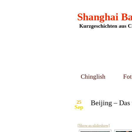
Shanghai B
Kurzgeschichten aus C
Chinglish
Fot
Beijing – Das
25
Sep
[Show as slideshow]