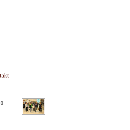
takt
PIC OF THE DAY
0
ARCHIV