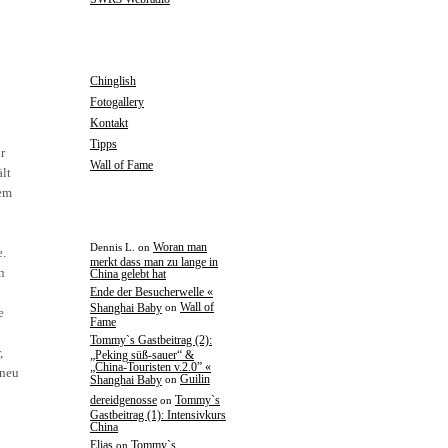
SEITEN
Chinglish
Fotogallery
Kontakt
Tipps
r
Wall of Fame
ält
nem
KOMMENTARE
Woran man
Dennis L. on
e.
merkt dass man zu lange in
n
China gelebt hat
Ende der Besucherwelle «
Wall of
Shanghai Baby
on
e
Fame
Tommy`s Gastbeitrag (2):
,
„Peking süß-sauer“ &
„China-Touristen v.2.0” «
 neu
Guilin
Shanghai Baby
on
dereidgenosse
Tommy`s
on
Gastbeitrag (1): Intensivkurs
China
Elias
Tommy`s
on