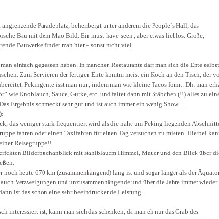
t angrenzende Paradeplatz, beherrbergt unter anderem die People`s Hall, das
sche Bau mit dem Mao-Bild. Ein must-have-seen , aber etwas lieblos. Große,
ende Bauwerke findet man hier – sonst nicht viel.
man einfach gegessen haben. In manchen Restaurants darf man sich die Ente selbst
sehen. Zum Servieren der fertigen Ente komtm meist ein Koch an den Tisch, der vo
zubereitet. Pekingente isst man nun, indem man wie kleine Tacos formt. Dh: man erh
r” wie Knoblauch, Sauce, Gurke, etc. und faltet dann mit Stäbchen (!!) alles zu ei
as Ergebnis schmeckt sehr gut und ist auch immer ein wenig Show…
):
k, das weniger stark frequentiert wird als die nahe um Peking liegenden Abschnitt
ruppe fahren oder einen Taxifahren für einen Tag versuchen zu mieten. Hierbei kan
einer Reisegruppe!!
perfekten Bilderbuchanblick mit stahlblauem Himmel, Mauer und den Blick über di
ießen.
 noch heute 670 km (zusammenhängend) lang ist und sogar länger als der Äquator
n auch Verzweigungen und unzusammenhängende und über die Jahre immer wieder
dann ist das schon eine sehr beeindruckende Leistung.
ch interessiert ist, kann man sich das schenken, da man eh nur das Grab des