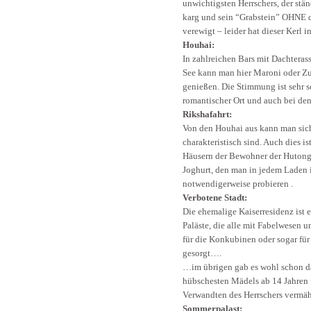
unwichtigsten Herrschers, der stä
karg und sein “Grabstein” OHNE di
verewigt – leider hat dieser Kerl 
Houhai:
In zahlreichen Bars mit Dachteras
See kann man hier Maroni oder Zuc
genießen. Die Stimmung ist sehr sc
romantischer Ort und auch bei den
Rikshafahrt:
Von den Houhai aus kann man sich 
charakteristisch sind. Auch dies 
Häusern der Bewohner der Hutongs
Joghurt, den man in jedem Laden 
notwendigerweise probieren .
Verbotene Stadt:
Die ehemalige Kaiserresidenz ist 
Paläste, die alle mit Fabelwesen 
für die Konkubinen oder sogar für
gesorgt….
…im übrigen gab es wohl schon da
hübschesten Mädels ab 14 Jahren 
Verwandten des Herrschers vermähl
Sommerpalast: