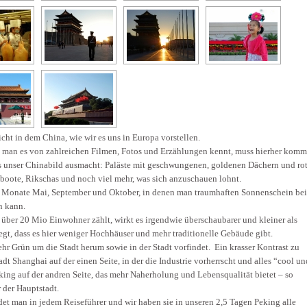
icht in dem China, wie wir es uns in Europa vorstellen.
e man es von zahlreichen Filmen, Fotos und Erzählungen kennt, muss hierher komm
das unser Chinabild ausmacht: Paläste mit geschwungenen, goldenen Dächern und ro
boote, Rikschas und noch viel mehr, was sich anzuschauen lohnt.
e Monate Mai, September und Oktober, in denen man traumhaften Sonnenschein bei
n kann.
über 20 Mio Einwohner zählt, wirkt es irgendwie überschaubarer und kleiner als
egt, dass es hier weniger Hochhäuser und mehr traditionelle Gebäude gibt.
hr Grün um die Stadt herum sowie in der Stadt vorfindet. Ein krasser Kontrast zu
dt Shanghai auf der einen Seite, in der die Industrie vorherrscht und alles “cool un
eking auf der andren Seite, das mehr Naherholung und Lebensqualität bietet – so
 der Hauptstadt.
et man in jedem Reiseführer und wir haben sie in unseren 2,5 Tagen Peking alle