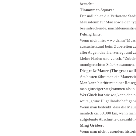
besucht:
Tiananmen Square:
Der südlich an die Verbotene Stad
Mausoleum für Mao sowie den typi
beeindruckende, machtdemonstrier
Peking Ente:
Wenn nicht hier – wo dann?`Muss 
aussuchen,und beim Zubereiten zu
aller Augen das Tier zerlegt und 
kleine Fladen und versch. “Zubehö
mundgerechten Stück zusammen. D
Die große Mauer (The great wall
Am besten fährt man ein Mauerstüc
Man kann hierfür mit einer Reiseg
man günstiger wegkommen als in 
Wer Glück hat wie wir, kann den 
weite, grüne Hügellandschaft gen
Wenn man bedenkt, dass die Mauer
nämlich ca. 50.000 km, wenn ma
aufgebaute Abschnitte dazuzählt, 
Ming Gräber:
Wenn man nicht besonders historis