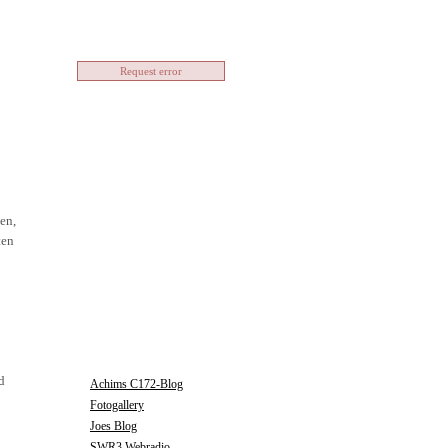
SHOUTBOX
Request error
en,
ten
BLOGROLL
d
Achims C172-Blog
Fotogallery
Joes Blog
SWR3 Webradio