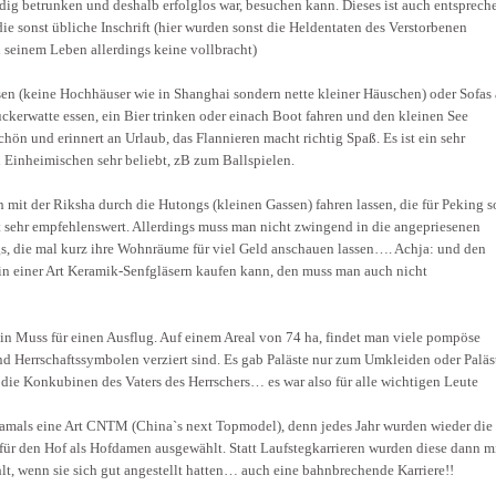
ndig betrunken und deshalb erfolglos war, besuchen kann. Dieses ist auch entsprec
e sonst übliche Inschrift (hier wurden sonst die Heldentaten des Verstorbenen
in seinem Leben allerdings keine vollbracht)
sen (keine Hochhäuser wie in Shanghai sondern nette kleiner Häuschen) oder Sofas
kerwatte essen, ein Bier trinken oder einach Boot fahren und den kleinen See
hön und erinnert an Urlaub, das Flannieren macht richtig Spaß. Es ist ein sehr
 Einheimischen sehr beliebt, zB zum Ballspielen.
mit der Riksha durch die Hutongs (kleinen Gassen) fahren lassen, die für Peking s
ist sehr empfehlenswert. Allerdings muss man nicht zwingend in die angepriesenen
, die mal kurz ihre Wohnräume für viel Geld anschauen lassen…. Achja: und den
in einer Art Keramik-Senfgläsern kaufen kann, den muss man auch nicht
ein Muss für einen Ausflug. Auf einem Areal von 74 ha, findet man viele pompöse
und Herrschaftssymbolen verziert sind. Es gab Paläste nur zum Umkleiden oder Paläs
 die Konkubinen des Vaters des Herrschers… es war also für alle wichtigen Leute
mals eine Art CNTM (China`s next Topmodel), denn jedes Jahr wurden wieder die
für den Hof als Hofdamen ausgewählt. Statt Laufstegkarrieren wurden diese dann m
t, wenn sie sich gut angestellt hatten… auch eine bahnbrechende Karriere!!