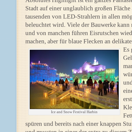
Absolutes Highlight ist ein ganzes Fantasi
Stadt auf einer unglaublich großen Fläche
tausenden von LED-Strahlern in allen mö
beleuchtet wird. Viele der Bauwerke kann
und von manchen führen Eisrutschen wiede
machen, aber für blaue Flecken an delikate
Es 
Gel
man
wür
und
ein
ers
Kle
Ice and Snow Festival Harbin
Fet
spüren und bereits nach einer knappen St