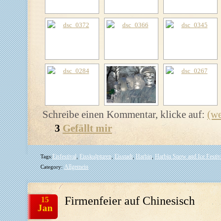
Schreibe einen Kommentar, klicke auf:
(we
3
Gefällt mir
Eisfestival
Eisskulpturen
Eisstadt
Harbin
Harbin Snow and Ice Festiv
Tags:
,
,
,
,
Allgemein
Category:
Firmenfeier auf Chinesisch
15
Jan