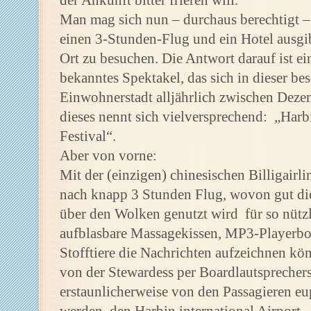
der Ankunft bitter frieren will.
Man mag sich nun – durchaus berechtigt –
einen 3-Stunden-Flug und ein Hotel ausgi
Ort zu besuchen. Die Antwort darauf ist 
bekanntes Spektakel, das sich in dieser be
Einwohnerstadt alljährlich zwischen Deze
dieses nennt sich vielversprechend: „Harb
Festival“.
Aber von vorne:
Mit der (einzigen) chinesischen Billigairl
nach knapp 3 Stunden Flug, wovon gut die
über den Wolken genutzt wird für so nütz
aufblasbare Massagekissen, MP3-Playerbox
Stofftiere die Nachrichten aufzeichnen kön
von der Stewardess per Boardlautsprecher
erstaunlicherweise von den Passagieren e