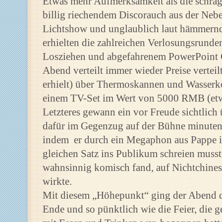
Etwas mehr Aufmerksamkeit als die schräg
billig riechendem Discorauch aus der Nebe
Lichtshow und unglaublich laut hämmernd
erhielten die zahlreichen Verlosungsrunde
Losziehen und abgefahrenem PowerPoint 
Abend verteilt immer wieder Preise verteil
erhielt) über Thermoskannen und Wasserko
einem TV-Set im Wert von 5000 RMB (et
Letzteres gewann ein vor Freude sichtlich 
dafür im Gegenzug auf der Bühne minutenl
indem er durch ein Megaphon aus Pappe 
gleichen Satz ins Publikum schreien musste
wahnsinnig komisch fand, auf Nichtchines
wirkte.
Mit diesem „Höhepunkt“ ging der Abend d
Ende und so pünktlich wie die Feier, di