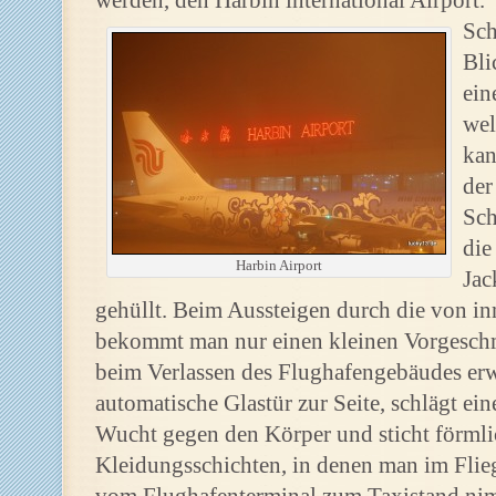
werden, den Harbin international Airport.
Sch
Bli
ein
wel
kan
der
Sch
die
Harbin Airport
Jac
gehüllt. Beim Aussteigen durch die von i
bekommt man nur einen kleinen Vorgeschm
beim Verlassen des Flughafengebäudes erw
automatische Glastür zur Seite, schlägt ein
Wucht gegen den Körper und sticht förmli
Kleidungsschichten, in denen man im Flie