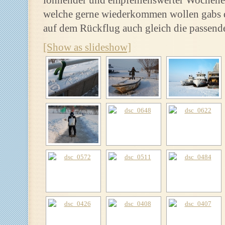
lohnender und empfehlenswerter Wochenen
welche gerne wiederkommen wollen gabs d
auf dem Rückflug auch gleich die passen
[Show as slideshow]