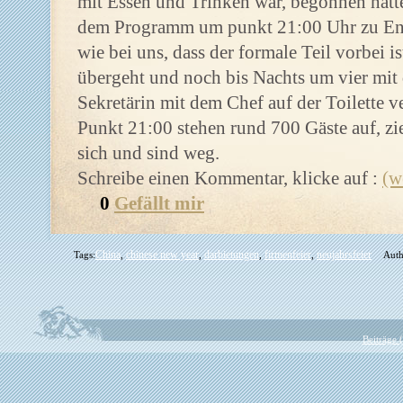
mit Essen und Trinken war, begonnen hatt
dem Programm um punkt 21:00 Uhr zu End
wie bei uns, dass der formale Teil vorbei
übergeht und noch bis Nachts um vier mit 
Sekretärin mit dem Chef auf der Toilette 
Punkt 21:00 stehen rund 700 Gäste auf, zi
sich und sind weg.
Schreibe einen Kommentar, klicke auf :
(w
0
Gefällt mir
China
chinese new year
darbietungen
firmenfeier
neujahrsfeier
Tags:
,
,
,
,
Auth
Beiträge 