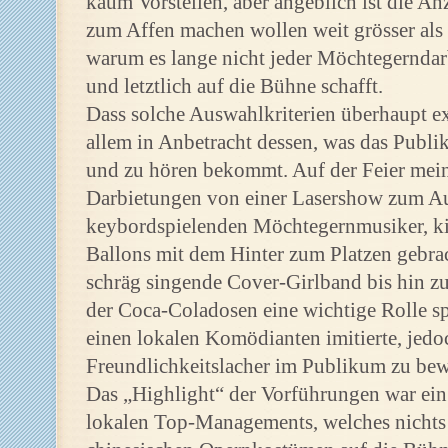
kaum Vorstellen, aber angeblich ist die Anz
zum Affen machen wollen weit grösser als es
warum es lange nicht jeder Möchtegerndarb
und letztlich auf die Bühne schafft.
Dass solche Auswahlkriterien überhaupt e
allem in Anbetracht dessen, was das Publ
und zu hören bekommt. Auf der Feier mein
Darbietungen von einer Lasershow zum Au
keybordspielenden Möchtegernmusiker, ki
Ballons mit dem Hinter zum Platzen gebrac
schräg singende Cover-Girlband bis hin zu
der Coca-Coladosen eine wichtige Rolle sp
einen lokalen Komödianten imitierte, jedo
Freundlichkeitslacher im Publikum zu be
Das „Highlight“ der Vorführungen war ein 
lokalen Top-Managements, welches nichts wei