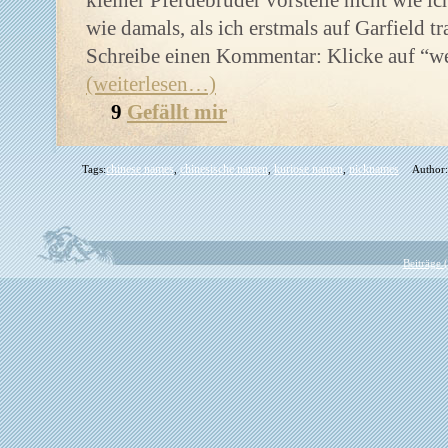
kleiner Pferdebruder vorstelle nicht wie 
wie damals, als ich erstmals auf Garfield tra
Schreibe einen Kommentar: Klicke auf “we
(weiterlesen…)
9
Gefällt mir
chinese names
chinesische namen
kuriose namen
nicknames
Tags:
,
,
,
Author:
Beiträge 