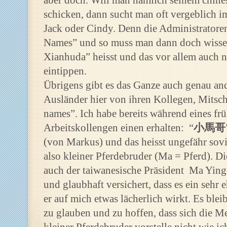
aber doch. Will man nämlich seinem chine
schicken, dann sucht man oft vergeblich i
Jack oder Cindy. Denn die Administratoren
Names” und so muss man dann doch wissen,
Xianhuda” heisst und das vor allem auch no
eintippen.
Übrigens gibt es das Ganze auch genau a
Ausländer hier von ihren Kollegen, Mitsc
names”. Ich habe bereits während eines f
Arbeitskollengen einen erhalten: “
小馬哥
(von Markus) und das heisst ungefähr sovi
also kleiner Pferdebruder (Ma = Pferd). D
auch der taiwanesische Präsident Ma Yin
und glaubhaft versichert, dass es ein seh
er auf mich etwas lächerlich wirkt. Es bleib
zu glauben und zu hoffen, dass sich die M