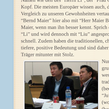
Namen wie den des “Herrn Li”, der “Frau 
Kopf. Die meisten Europäer wissen auch, 
Vergleich zu unseren Gewohnheiten verta
“Bernd Maier” hier also mit “Herr Maier B
Maier, wenn man ihn besser kennt. Sprich 
“Li” und wird dennoch mit “Liu” angespr
schnell. Zudem haben die traditionellen, 
tiefere, positive Bedeutung und sind daher 
Träger mitunter mit Stolz.
Nun
gru
wes
tra
(be
“Ju
(wo