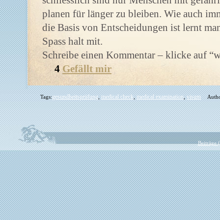
schliesslich sind nur Menschen mit gefähr
planen für länger zu bleiben. Wie auch im
die Basis von Entscheidungen ist lernt ma
Spass halt mit.
Schreibe einen Kommentar – klicke auf “w
4
Gefällt mir
gesundheitsprüfung
medical check
medical examination
visum
Tags:
,
,
,
Autho
Beiträge 