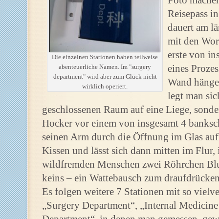
Foto machen
Reisepass i
dauert am lä
mit den Wor
erste von in
Die einzelnen Stationen haben teilweise
eines Proze
abenteuerliche Namen. Im "surgery
department" wird aber zum Glück nicht
Wand hängen
wirklich operiert.
legt man sic
geschlossenen Raum auf eine Liege, sondern
Hocker vor einem von insgesamt 4 banksch
seinen Arm durch die Öffnung im Glas auf 
Kissen und lässt sich dann mitten im Flur, 
wildfremden Menschen zwei Röhrchen Blut 
keins – ein Wattebausch zum draufdrücken
Es folgen weitere 7 Stationen mit so vie
„Surgery Department“, „Internal Medici