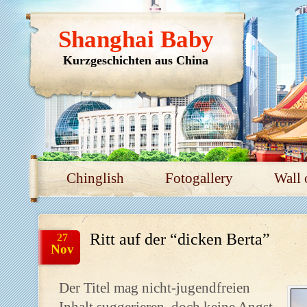
Shanghai Baby
Kurzgeschichten aus China
Chinglish
Fotogallery
Wall 
Ritt auf der “dicken Berta”
27
Nov
Der Titel mag nicht-jugendfreien