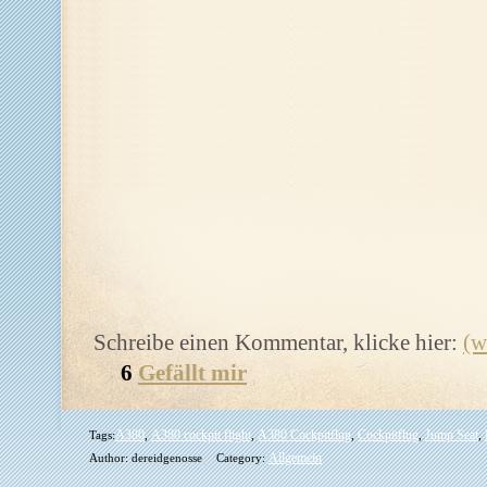
Schreibe einen Kommentar, klicke hier:
(w
6
Gefällt mir
A380
A380 cockpit flight
A380 Cockpitflug
Cockpitflug
Jump Seat
Tags:
,
,
,
,
,
Allgemein
Author: dereidgenosse
Category: