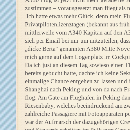
A380 Flug ist jetzt nicht mehr gerade ne 
zustimmen – vorausgesetzt man fliegt als n
Ich hatte etwas mehr Glück, denn mein Fl
Privatpilotenlizenztagen (bekannt aus früh
mittlerweile vom A340 Kapitän auf den A
sich per Email bei mir um mitzuteilen, dass
„dicke Berta“ genannten A380 Mitte Nov
mich gerne auf dem Logenplatz im Cockp
Da ich just an diesem Tag sowieso einen 
bereits gebucht hatte, dachte ich keine Se
einmalige Chance entgehen zu lassen und 
Shanghai nach Peking und von da nach Fra
flog. Am Gate am Flughafen in Peking da
Riesenbaby, welches beeindruckend am zw
zahlreiche Passagiere mit Fotoapparaten p
war der Aufmarsch der dazugehörigen Cre