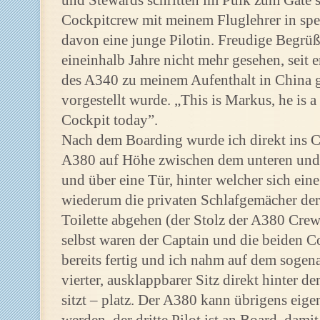
und Stewards schritten im Pulk zum Gate s
Cockpitcrew mit meinem Fluglehrer in spe
davon eine junge Pilotin. Freudige Begrüß
eineinhalb Jahre nicht mehr gesehen, seit
des A340 zu meinem Aufenthalt in China g
vorgestellt wurde. „This is Markus, he is a 
Cockpit today”.
Nach dem Boarding wurde ich direkt ins Co
A380 auf Höhe zwischen dem unteren und 
und über eine Tür, hinter welcher sich ein
wiederum die privaten Schlafgemächer der
Toilette abgehen (der Stolz der A380 Crews
selbst waren der Captain und die beiden C
bereits fertig und ich nahm auf dem sogena
vierter, ausklappbarer Sitz direkt hinter d
sitzt – platz. Der A380 kann übrigens eige