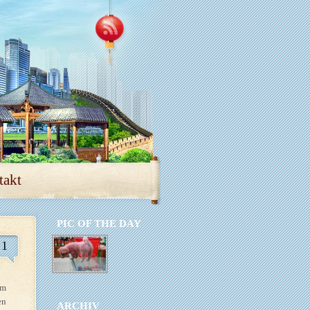
takt
PIC OF THE DAY
1
em
en
ARCHIV