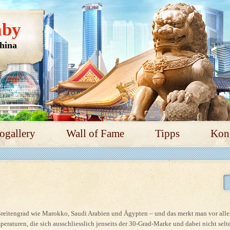
aby
hina
ogallery
Wall of Fame
Tipps
Kon
Breitengrad wie Marokko, Saudi Arabien und Ägypten – und das merkt man vor all
eraturen, die sich ausschliesslich jenseits der 30-Grad-Marke und dabei nicht selt