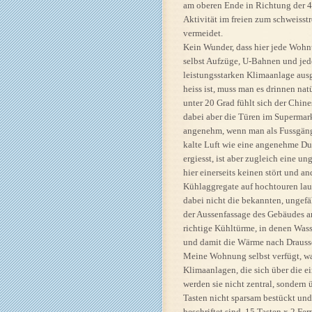
am oberen Ende in Richtung der 4
Aktivität im freien zum schweiss
vermeidet.
Kein Wunder, dass hier jede Wohn
selbst Aufzüge, U-Bahnen und jede
leistungsstarken Klimaanlage ausge
heiss ist, muss man es drinnen na
unter 20 Grad fühlt sich der Chines
dabei aber die Türen im Supermark
angenehm, wenn man als Fussgänger
kalte Luft wie eine angenehme D
ergiesst, ist aber zugleich eine 
hier einerseits keinen stört und an
Kühlaggregate auf hochtouren lau
dabei nicht die bekannten, ungef
der Aussenfassage des Gebäudes a
richtige Kühltürme, in denen Wasse
und damit die Wärme nach Draussen
Meine Wohnung selbst verfügt, wa
Klimaanlagen, die sich über die e
werden sie nicht zentral, sondern
Tasten nicht sparsam bestückt und
beschriftet sind. 15 Tasten x 2 F