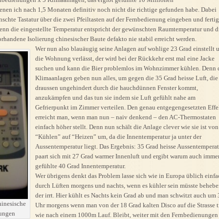
enen ich nach 1,5 Monaten definitiv noch nicht die richtige gefunden habe. Dabei
schte Tastatur über die zwei Pfeiltasten auf der Fernbedienung eingeben und fertig
denn die eingestellte Temperatur entspricht der gewünschten Raumtemperatur und d
rhandene Isolierung chinesischer Baute defakto nie stabil erreicht werden.
Wer nun also blauäugig seine Anlagen auf wohlige 23 Grad einstellt 
die Wohnung verlässt, der wird bei der Rückkehr erst mal eine Jacke
suchen und kann die Bier problemlos im Wohnzimmer kühlen. Denn 
Klimaanlagen geben nun alles, um gegen die 35 Grad heisse Luft, die
draussen ungehindert durch die hauchdünnen Fenster kommt,
anzukämpfen und das tun sie indem sie Luft gefühlt nahe am
Gefrierpunkt im Zimmer verteilen. Den genau entgegengesetzten Effe
erreicht man, wenn man nun – naiv denkend – den AC-Thermostaten
einfach höher stellt. Denn nun schält die Anlage clever wie sie ist von
“Kühlen” auf “Heizen” um, da die Innentemperatur ja unter der
Aussentemperatur liegt. Das Ergebnis: 35 Grad heisse Aussentemperat
paart sich mit 27 Grad warmer Innenluft und ergibt warum auch imme
gefühlte 40 Grad Innentemperatur.
Wer übrigens denkt das Problem lasse sich wie in Europa üblich einfa
durch Lüften morgens und nachts, wenn es kühler sein müsste behebe
der irrt. Hier kühlt es Nachts kein Grad ab und man schwitzt auch um 
hinesische
Uhr morgens wenn man von der 18 Grad kalten Disco auf die Strasse tr
nungen
wie nach einem 1000m Lauf. Bleibt, weiter mit den Fernbedienungen