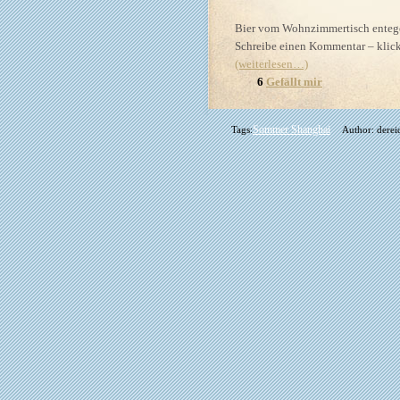
Bier vom Wohnzimmertisch enteg
Schreibe einen Kommentar – klick
(weiterlesen…)
6
Gefällt mir
Sommer Shanghai
Tags:
Author: derei