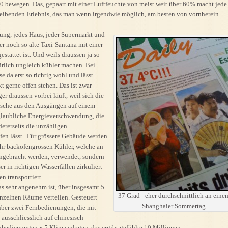
0 bewegen. Das, gepaart mit einer Luftfeuchte von meist weit über 60% macht jede
treibenden Erlebnis, das man wenn irgendwie möglich, am besten von vornherein
ung, jedes Haus, jeder Supermarkt und
r noch so alte Taxi-Santana mit einer
stattet ist. Und weils draussen ja so
türlich ungleich kühler machen. Bei
e da erst so richtig wohl und lässt
t gerne offen stehen. Das ist zwar
 draussen vorbei läuft, weil sich die
usche aus den Ausgängen auf einem
unglaubliche Energieverschwendung, die
dererseits die unzähligen
fen lässt. Für grössere Gebäude werden
ähr backofengrossen Kühler, welche an
ngebracht werden, verwendet, sondern
r in richtigen Wasserfällen zirkuliert
 transportiert.
s sehr angenehm ist, über insgesamt 5
37 Grad - eher durchschnittlich an eine
inzelnen Räume verteilen. Gesteuert
Shanghaier Sommertag
 über zwei Fernbedienungen, die mit
 ausschliesslich auf chinesisch
ernbedienungen x 5 Klimaanlagen, das ergibt gefühlte 10 Millionen