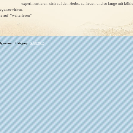
experimentieren, sich auf den Herbst zu freuen und so lange mit kühl
egenzuwirken.
e auf “weiterlesen”
Allgemein
dgenosse
Category: