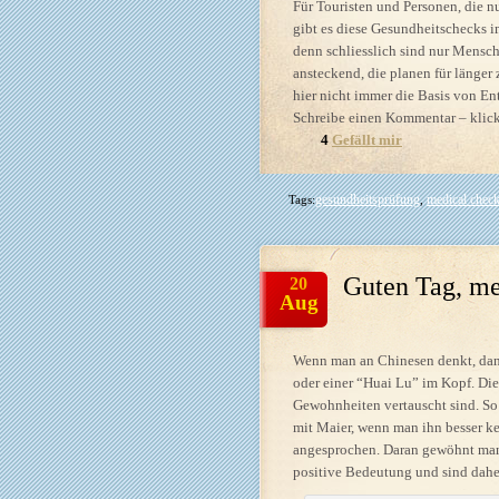
Für Touristen und Personen, die n
gibt es diese Gesundheitschecks i
denn schliesslich sind nur Mensc
ansteckend, die planen für länger
hier nicht immer die Basis von En
Schreibe einen Kommentar – klick
4
Gefällt mir
gesundheitsprüfung
medical chec
Tags:
,
Guten Tag, me
20
Aug
Wenn man an Chinesen denkt, dan
oder einer “Huai Lu” im Kopf. Di
Gewohnheiten vertauscht sind. So
mit Maier, wenn man ihn besser ke
angesprochen. Daran gewöhnt man s
positive Bedeutung und sind daher 