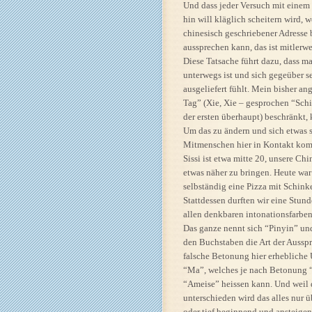
Und dass jeder Versuch mit einem
hin will kläglich scheitern wird,
chinesisch geschriebener Adresse 
aussprechen kann, das ist mitlerw
Diese Tatsache führt dazu, dass ma
unterwegs ist und sich gegeüber s
ausgeliefert fühlt. Mein bisher a
Tag” (Xie, Xie – gesprochen “Schie
der ersten überhaupt) beschränkt,
Um das zu ändern und sich etwas
Mitmenschen hier in Kontakt komm
Sissi ist etwa mitte 20, unsere C
etwas näher zu bringen. Heute war
selbständig eine Pizza mit Schink
Stattdessen durften wir eine Stund
allen denkbaren intonationsfarbe
Das ganze nennt sich “Pinyin” und 
den Buchstaben die Art der Ausspr
falsche Betonung hier erhebliche 
“Ma”, welches je nach Betonung “
“Ameise” heissen kann. Und weil d
unterschieden wird das alles nur
oder tief beginnend und ansteige