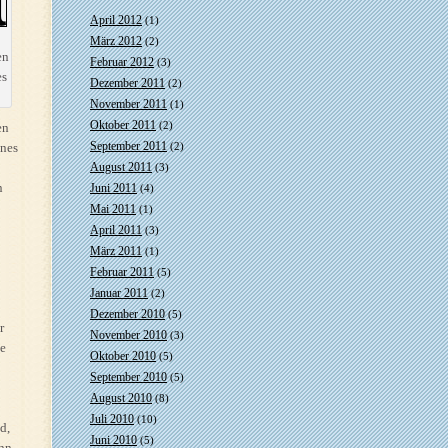
April 2012
(1)
März 2012
(2)
en
Februar 2012
(3)
es
Dezember 2011
(2)
November 2011
(1)
Oktober 2011
(2)
en
September 2011
ines
(2)
August 2011
(3)
n
Juni 2011
(4)
Mai 2011
(1)
April 2011
(3)
März 2011
(1)
Februar 2011
(5)
Januar 2011
(2)
Dezember 2010
(5)
r
November 2010
(3)
ne
Oktober 2010
(5)
September 2010
(5)
August 2010
(8)
Juli 2010
(10)
d,
Juni 2010
(5)
ann