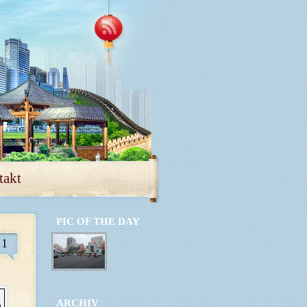
takt
PIC OF THE DAY
1
ARCHIV