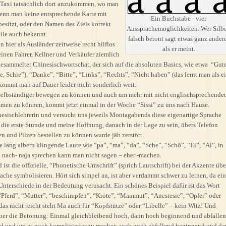
 Taxi tatsächlich dort anzukommen, wo man
 wenn man keine entsprechende Karte mit
Ein Buchstabe - vier
besitzt, oder den Namen des Ziels korrekt
Aussprachemöglichkeiten. Wer Silb
eile auch bekannt.
falsch betont sagt etwas ganz ander
n hier als Ausländer zeitweise recht hilflos
als er meint.
einen Fahrer, Kellner und Verkäufer ziemlich
ngesammelter Chinesischwortschat, der sich auf die absoluten Basics, wie etwa “Gut
, Schie”), “Danke”, “Bitte”, “Links”, “Rechts”, “Nicht haben” (das lernt man als e
 kommt man auf Dauer leider nicht sonderlich weit.
 selbständiger bewegen zu können und auch um mehr mit nicht englischsprechende
en zu können, kommt jetzt einmal in der Woche “Sissi” zu uns nach Hause.
hinesischlehrerin und versucht uns jeweils Montagabends diese eigenartige Sprache
 die erste Stunde und meine Hoffnung, danach in der Lage zu sein, übers Telefon
en und Pilzen bestellen zu können wurde jäh zerstört.
e lang albern klingende Laute wie “pa”, “ma”, “da”, “Sche”, “Schö”, “Ei”, “Ai”, in
n nach- naja sprechen kann man nicht sagen – eher -machen.
ist die offizielle, “Phonetische Umschrift” (sprich Lautschrift) bei der Akzente übe
ache symbolisieren. Hört sich simpel an, ist aber verdammt schwer zu lernen, da ei
Unterschiede in der Bedeutung verusacht. Ein schönes Beispiel dafür ist das Wort
Pferd”, “Mutter”, “beschimpfen”, “Kröte”, “Mammut”, “Anestesie”, “Opfer” oder
as nicht reicht steht Ma auch für “Kopfstütze” oder “Libelle” – kein Witz! Und
 über die Betonung: Einmal gleichbleibend hoch, dann hoch beginnend und abfallen
nd und um es noch komplizierter zu machen auch noch abfallend beginnend und d