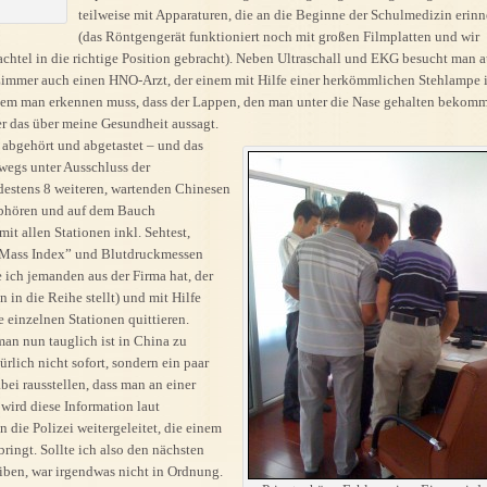
teilweise mit Apparaturen, die an die Beginne der Schulmedizin erinn
(das Röntgengerät funktioniert noch mit großen Filmplatten und wir
chtel in die richtige Position gebracht). Neben Ultraschall und EKG besucht man a
immer auch einen HNO-Arzt, der einem mit Hilfe einer herkömmlichen Stehlampe 
dem man erkennen muss, dass der Lappen, den man unter die Nase gehalten bekom
r das über meine Gesundheit aussagt.
abgehört und abgetastet – und das
swegs unter Ausschluss der
estens 8 weiteren, wartenden Chinesen
 abhören und auf dem Bauch
it allen Stationen inkl. Sehtest,
 Mass Index” und Blutdruckmessen
 ich jemanden aus der Firma hat, der
n in die Reihe stellt) und mit Hilfe
e einzelnen Stationen quittieren.
an nun tauglich ist in China zu
rlich nicht sofort, sondern ein paar
abei rausstellen, dass man an einer
 wird diese Information laut
 die Polizei weitergeleitet, die einem
ingt. Sollte ich also den nächsten
iben, war irgendwas nicht in Ordnung.