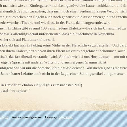
lt man sich wie ein Kindergartenkind, das irgendwelche Laute nachblabbert und di
em ziemlich deutlich zu spüren, dass man noch einen verdammt langen Weg vor sich 
ren gibt es neben den Regeln auch noch genausoviele Ausnahmeregeln und innerh
iede zwischen Theorie und wie diese in der Praxis dann angewendet wird.
nen: In China gibt es rund 100 verschiedene Dialekte – die sich im Unterschied zu
Schweiz allerdings derart unterscheiden, dass ein Südchinese in Nordchina
, der sich auf Platt unterhalten soll.
r Dialekt hat man in Peking seine Mühe an der Fleischtheke zu bestellen. Und dar
en ihrem Dialekt, den sie von ihren Eltern als erstes beigebracht bekommen, auch
sch, das fast überall verstanden wird. Ähnlich wie bei uns Hochdeutsch – nur mit
t eigene Sprache mit anderen Wörtern und auch eigener Grammatik ist.
 übrigens wie wir nur die Sprache und nicht die Zeichen. Von diesen gibt es mehrere
 Jahren harter Lektüre noch nicht in der Lage, einen Zeitungsartikel einigermassen
Umschrift: Zhídào xià yīcì (bis zum nächsten Mal)
e auf “weiterlesen”
Pinyin
Allgemein
Author: dereidgenosse
Category: