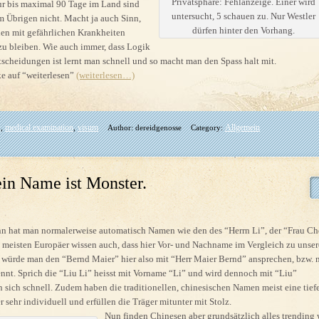
Privatsphäre: Fehlanzeige. Einer wird
ur bis maximal 90 Tage im Land sind
untersucht, 5 schauen zu. Nur Westler
m Übrigen nicht. Macht ja auch Sinn,
dürfen hinter den Vorhang.
hen mit gefährlichen Krankheiten
 zu bleiben. Wie auch immer, dass Logik
tscheidungen ist lernt man schnell und so macht man den Spass halt mit.
e auf “weiterlesen”
(weiterlesen…)
k
medical examination
visum
Allgemein
,
,
Author: dereidgenosse
Category:
in Name ist Monster.
n hat man normalerweise automatisch Namen wie den des “Herrn Li”, der “Frau C
e meisten Europäer wissen auch, dass hier Vor- und Nachname im Vergleich zu unse
 würde man den “Bernd Maier” hier also mit “Herr Maier Bernd” ansprechen, bzw. 
nnt. Sprich die “Liu Li” heisst mit Vorname “Li” und wird dennoch mit “Liu”
ich schnell. Zudem haben die traditionellen, chinesischen Namen meist eine tiefe
sehr individuell und erfüllen die Träger mitunter mit Stolz.
Nun finden Chinesen aber grundsätzlich alles trending