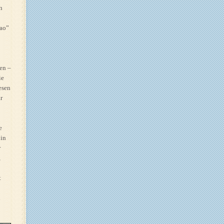
n
iao”
en –
ie
esen
r
e
 in
r
,
t
n