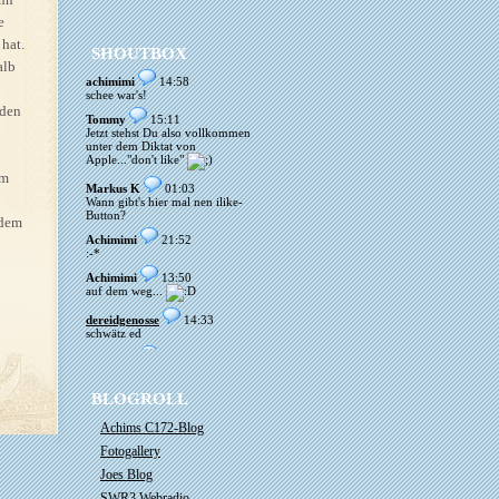
e
hat.
SHOUTBOX
alb
achimimi
14:58
schee war's!
 den
Tommy
15:11
Jetzt stehst Du also vollkommen
unter dem Diktat von
Apple..."don't like"
um
Markus K
01:03
Wann gibt's hier mal nen ilike-
Button?
 dem
Achimimi
21:52
:-*
Achimimi
13:50
auf dem weg...
dereidgenosse
14:33
schwätz ed
Achimimi
20:29
wenn's zuviel ist können wir
stornieren!?? kann mir
BLOGROLL
vorstellen, dass das anstrengend
ist...
Achims C172-Blog
Markus
16:17
stress.... und zu viele
Fotogallery
besucher....
Joes Blog
Achimimi
19:48
SWR3 Webradio