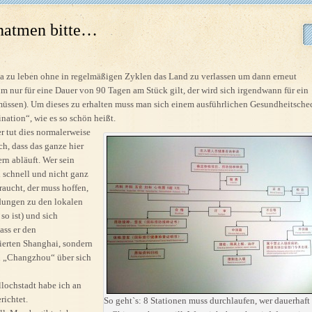
inatmen bitte…
ina zu leben ohne in regelmäßigen Zyklen das Land zu verlassen um dann erneut
um nur für eine Dauer von 90 Tagen am Stück gilt, der wird sich irgendwann für ein
üssen). Um dieses zu erhalten muss man sich einem ausführlichen Gesundheitsche
nation“, wie es so schön heißt.
r tut dies normalerweise
ch, dass das ganze hier
ern abläuft. Wer sein
schnell und nicht ganz
raucht, der muss hoffen,
ndungen zu den lokalen
so ist) und sich
ass er den
ierten Shanghai, sondern
n „Changzhou“ über sich
lochstadt habe ich an
richtet.
So geht`s: 8 Stationen muss durchlaufen, wer dauerhaft