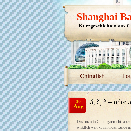
Shanghai B
Kurzgeschichten aus C
Chinglish
Fot
á, ǎ, à – oder 
30
Aug
Dass man in China gar nicht, aber
wirklich weit kommt, das wurde an 