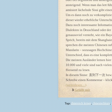
ansteigend. Wenn man das lert füh
amüsiert lächelnde Sissi gibt ein
Um es dann noch zu verkomplizie
dieser wieder erhebliche Untersch
Dazu noch interessante Informatio
Dialekten in Deuschland oder der 
genausoviel versteht, wie ein Bayer
Sprich; bereits mit dem Shanghaie
sprechen die meisten Chinesen neb
Mandarin – sozusagen Hochchinesi
Unterschied, dass es eine komplet
Die meisten Ausländer lernen hier
10.000 und viele sind nach vielen
fliessend zu lesen.
In diesem Sinne: 直到下一次 bzw. in 
Schreibe einen Kommentar – klick
(weiterlesen…)
3
Gefällt mir
chinesisch lernen
chinesischkurs
Tags:
,
,