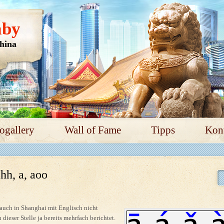
aby
hina
ogallery
Wall of Fame
Tipps
Kon
ahh, a, aoo
 auch in Shanghai mit Englisch nicht
dieser Stelle ja bereits mehrfach berichtet.