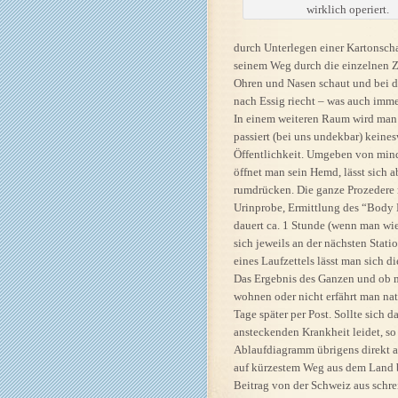
wirklich operiert.
durch Unterlegen einer Kartonscha
seinem Weg durch die einzelnen Z
Ohren und Nasen schaut und bei 
nach Essig riecht – was auch imme
In einem weiteren Raum wird man 
passiert (bei uns undekbar) keine
Öffentlichkeit. Umgeben von mind
öffnet man sein Hemd, lässt sich
rumdrücken. Die ganze Prozedere m
Urinprobe, Ermittlung des “Body
dauert ca. 1 Stunde (wenn man wie
sich jeweils an der nächsten Statio
eines Laufzettels lässt man sich di
Das Ergebnis des Ganzen und ob m
wohnen oder nicht erfährt man natü
Tage später per Post. Sollte sich d
ansteckenden Krankheit leidet, so
Ablaufdiagramm übrigens direkt an
auf kürzestem Weg aus dem Land br
Beitrag von der Schweiz aus schre