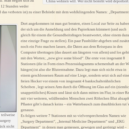
ll. Man begibt sich zu
China wohnen will. Wer nicht besteht wird deportiert
 12 Stunden weder
il das verboten ist) zu einer Behörde mit dem wohlklingenden Namen: „Department
Dort angekommen ist man gut beraten, einen Local zur Seite zu haben
der sich um die Anmeldung und den Papierkram kümmert (und auch
gleich für einem die Gesundheitsfragen beantwortet, ohne einem daz
eine einzige Frage zu stellen). Ein paar Passbilder abgeben und zusät
noch ein Foto machen lassen, die Daten aus dem Reisepass in den
Computer übertragen (das dauert am längsten von allem) und los geht
mit den Worten; „now give some blood“. Die erste von insgesamt 8
Stationen (die in Form eines Prozessidagramms schemenhaft an der 
hängen) ist also die Blutentnahme. Dazu legt man sich nicht etwa in
einem geschlossenen Raum auf eine Liege, sondern setzt sich auf ein
freien Hocker vor einem von insgesamt 4 bankschalterähnlichen
Scheiben , legt seinen Arm durch die Öffnung im Glas auf ein (ziemli
unappetitliches) Kissen und lässt sich dann mitten im Flur, in einer R
mit vier weiteren, wildfremden Menschen zwei Röhrchen Blut abzapf
Pflaster gibt’s danach keins – ein Wattebausch zum draufdrücken tut`
genauso.
 teilweise
Es folgen weitere 7 Stationen mit so vielversprechenden Namen wie
surgery
„Surgery Department“, „Internal Medicine Department“ und „EKG
ück nicht
Department“ in denen man gemessen, gewogen und geröntgt wird –