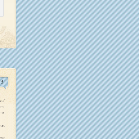
3
hen”
ren
nur
re,
 was