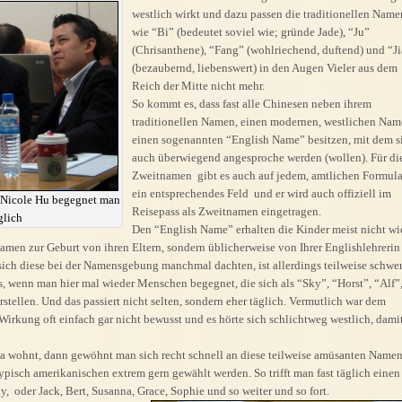
westlich wirkt und dazu passen die traditionellen Name
wie “Bi” (bedeutet soviel wie; gründe Jade), “Ju”
(Chrisanthene), “Fang” (wohlriechend, duftend) und “J
(bezaubernd, liebenswert) in den Augen Vieler aus dem
Reich der Mitte nicht mehr.
So kommt es, dass fast alle Chinesen neben ihrem
traditionellen Namen, einen modernen, westlichen Nam
einen sogenannten “English Name” besitzen, mit dem s
auch überwiegend angesproche werden (wollen). Für di
Zweitnamen gibt es auch auf jedem, amtlichen Formula
ein entsprechendes Feld und er wird auch offiziell im
Nicole Hu begegnet man
Reisepass als Zweitnamen eingetragen.
glich
Den “English Name” erhalten die Kinder meist nicht wi
Namen zur Geburt von ihren Eltern, sondern üblicherweise von Ihrer Englishlehrerin
 sich diese bei der Namensgebung manchmal dachten, ist allerdings teilweise schwe
, wenn man hier mal wieder Menschen begegnet, die sich als “Sky”, “Horst”, “Alf”
stellen. Und das passiert nicht selten, sondern eher täglich. Vermutlich war dem
rkung oft einfach gar nicht bewusst und es hörte sich schlichtweg westlich, dami
 wohnt, dann gewöhnt man sich recht schnell an diese teilweise amüsanten Name
e typisch amerikanischen extrem gern gewählt werden. So trifft man fast täglich einen
, oder Jack, Bert, Susanna, Grace, Sophie und so weiter und so fort.