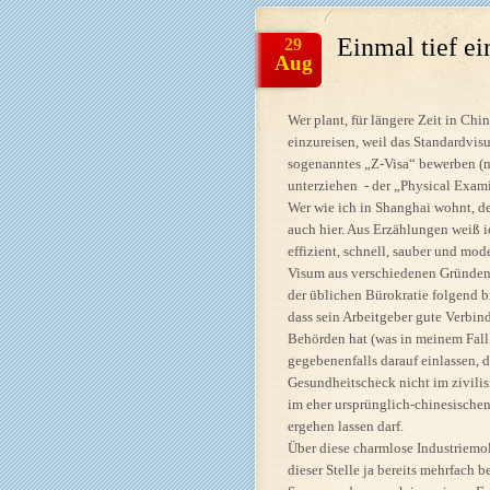
Einmal tief e
29
Aug
Wer plant, für längere Zeit in Ch
einzureisen, weil das Standardvis
sogenanntes „Z-Visa“ bewerben (m
unterziehen - der „Physical Exami
Wer wie ich in Shanghai wohnt, de
auch hier. Aus Erzählungen weiß i
effizient, schnell, sauber und mod
Visum aus verschiedenen Gründen 
der üblichen Bürokratie folgend b
dass sein Arbeitgeber gute Verbi
Behörden hat (was in meinem Fall 
gegebenenfalls darauf einlassen, d
Gesundheitscheck nicht im zivilis
im eher ursprünglich-chinesische
ergehen lassen darf.
Über diese charmlose Industriemol
dieser Stelle ja bereits mehrfach be